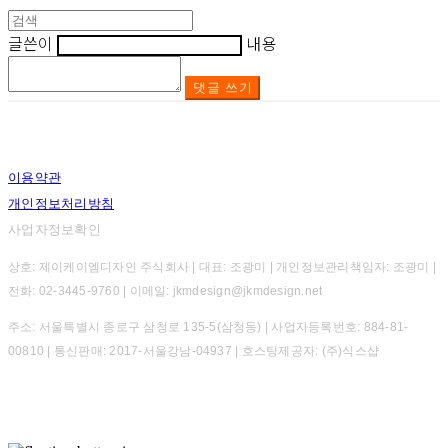
글쓴이
내용
댓글 쓰기
이용약관
개인정보처리방침
사업자정보확인
상호: 제이케이엠디자인 주식회사 | 대표: 조광미 | 개인정보관리책임자: 조광미 |
전화: 02-3445-9760 | 이메일: jkmdesign@jkmdesign.net
주소: 서울특별시 종로구 삼청로 135-5(삼청동) | 사업자등록번호:
884-81-
00810
| 통신판매:
2017-서울강남-04937
| 호스팅제공자: (주)식스샵