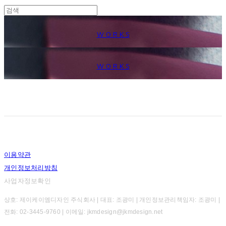
W O R K S
W O R K S
이용약관
개인정보처리방침
사업자정보확인
상호: 제이케이엠디자인 주식회사 | 대표: 조광미 | 개인정보관리책임자: 조광미 |
전화: 02-3445-9760 | 이메일: jkmdesign@jkmdesign.net