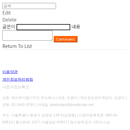
Edit
Delete
글쓴이
내용
Comment
Return To List
이용약관
개인정보처리방침
사업자정보확인
상호: 제이케이엠디자인 주식회사 | 대표: 조광미 | 개인정보관리책임자: 조광미 |
전화: 02-3445-9760 | 이메일: jkmdesign@jkmdesign.net
주소: 서울특별시 종로구 삼청로 135-5(삼청동) | 사업자등록번호:
884-81-
00810
| 통신판매:
2017-서울강남-04937
| 호스팅제공자: (주)식스샵